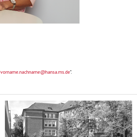
"
vorname.nachname@hansa.ms.de
".