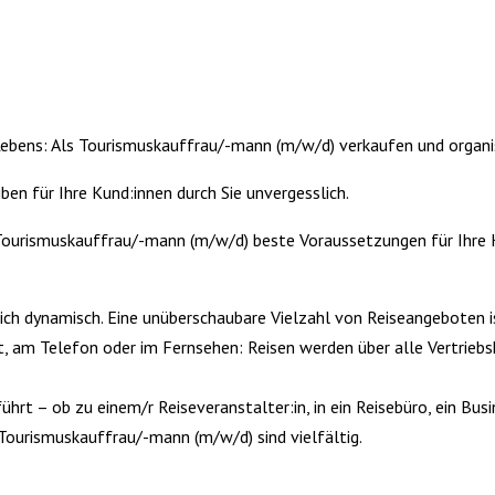
bens: Als Tourismuskauffrau/-mann (m/w/d) verkaufen und organisie
en für Ihre Kund:innen durch Sie unvergesslich.
 Tourismuskauffrau/-mann (m/w/d) beste Voraussetzungen für Ihre K
sich dynamisch. Eine unüberschaubare Vielzahl von Reiseangeboten
net, am Telefon oder im Fernsehen: Reisen werden über alle Vertri
ührt – ob zu einem/r Reiseveranstalter:in, in ein Reisebüro, ein Bu
 Tourismuskauffrau/-mann (m/w/d) sind vielfältig.