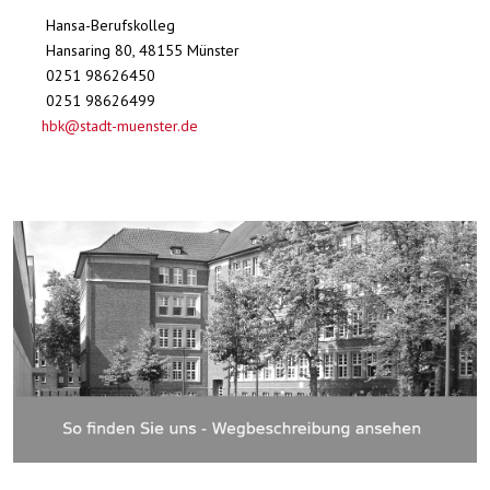
Hansa-Berufskolleg
Hansaring 80, 48155 Münster
0251 98626450
0251 98626499
hbk@stadt-muenster.de