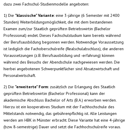
dazu zwei Fachschul-Studienmodelle angeboten:
1) Die
"klassische" Variante
: eine 3-jährige (6 Semester mit 2400
Stunden) Weiterbildungsmöglichkeit, die mit dem bestandenen
Examen zum/zur Staatlich geprüfte:n Betriebswirt:in (Bachelor
Professional) endet. Dieses Fachschulstudium kann bereits während
der Berufsausbildung begonnen werden. Notwendige Voraussetzung
ist lediglich die Fachoberschulreife (Realschulabschluss), die anderen
Voraussetzungen (z.B. Berufsausbildung und -erfahrung) können
während des Besuchs der Abendschule nachgewiesen werden. Die
hierbei angebotenen Schwerpunktfächer sind Absatzwirtschaft und
Personalwirtschaft.
2) Die
"erweiterte" Form
: zusätzlich zur Erlangung des Staatlich
geprüfte:n Betriebswirt:in (Bachelor Professional) kann der
akademische Abschluss Bachelor of Arts (B.A.) erworben werden.
Hierzu ist ein kooperatives Studium mit der Fachhochschule des
Mittelstands notwendig, das gebührenpflichtig ist. Alle Leistungen
werden am HBK in Münster erbracht. Diese Variante hat eine 4-jährige
(bzw. 8-semestrige) Dauer und setzt die Fachhochschulreife voraus.