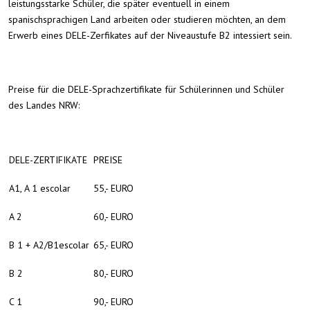
leistungsstarke Schüler, die später eventuell in einem
spanischsprachigen Land arbeiten oder studieren möchten, an dem
Erwerb eines DELE-Zerfikates auf der Niveaustufe B2 intessiert sein.
Preise für die DELE-Sprachzertifikate für Schülerinnen und Schüler
des Landes NRW:
DELE-ZERTIFIKATE
PREISE
A1, A 1 escolar
55,- EURO
A 2
60,- EURO
B 1 + A2/B1escolar
65,- EURO
B 2
80,- EURO
C 1
90,- EURO