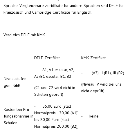
Sprache. Vergleichbare Zertifikate für andere Sprachen sind DELF für
Französisch und Cambridge Certificate für Englisch.
Vergleich DELE mit KMK
DELE-Zertifikat
KMK-Zertifikat
- A1, A1 escolar, A2,
- I (A2), II (B1), III (B2)
A2/B1 escolar, B1, B2
Niveaustufen
(Niveau IV wird bei uns
gem. GER
(C1 und C2 wird nicht in
nicht geprüft)
Schulen ge­prüft)
- 55,00 Euro [statt
Kosten bei Prü­
Normalpreis 120,00 (A1)]
fungsabnahme in
- keine
bis 80,00 Euro [statt
Schulen
Normalpreis 200,00 (B2)]