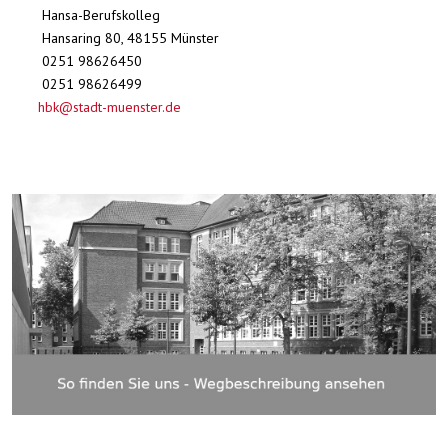
Hansa-Berufskolleg
Hansaring 80, 48155 Münster
0251 98626450
0251 98626499
hbk@stadt-muenster.de