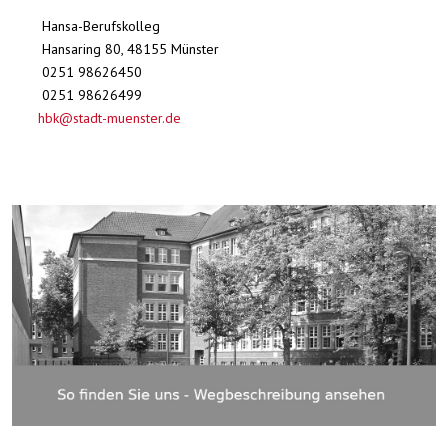
Hansa-Berufskolleg
Hansaring 80, 48155 Münster
0251 98626450
0251 98626499
hbk@stadt-muenster.de