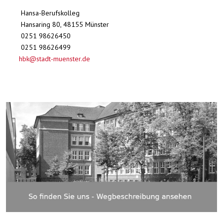
Hansa-Berufskolleg
Hansaring 80, 48155 Münster
0251 98626450
0251 98626499
hbk@stadt-muenster.de